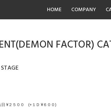
HOME
COMPANY
C
VENT(DEMON FACTOR) C
 STAGE
日 ¥２５００ (+１Ｄ ¥６００)