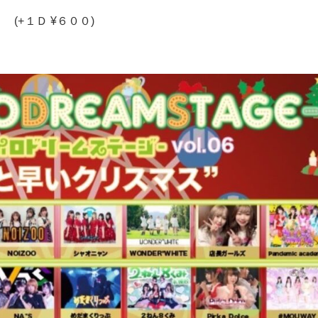
(+１Ｄ ¥６００)