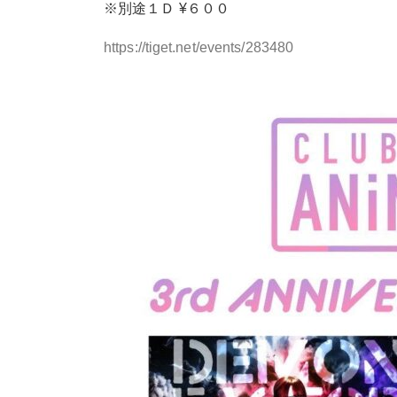
※別途１Ｄ ¥６００
https://tiget.net/events/283480