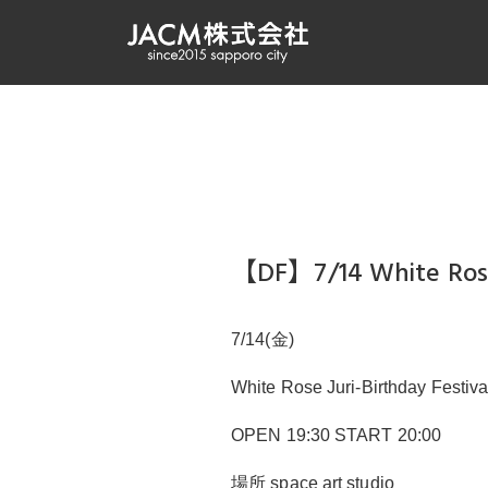
【DF】7/14 White Rose 
7/14(金)
White Rose Juri-Birthday Festiva
OPEN 19:30 START 20:00
場所 space art studio