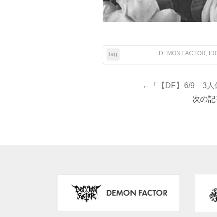
DEMON FACTOR
,
ID
tag
←「
【DF】6/9 
次の記